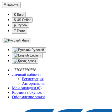
₸
Валюта
€ Euro
$ US Dollar
р. Рубль
₸ Тенге
Язык
Русский
English
Қазақ
+77087750558
Личный кабинет
Регистрация
Авторизация
Мои закладки (0)
Корзина покупок
Оформление заказа