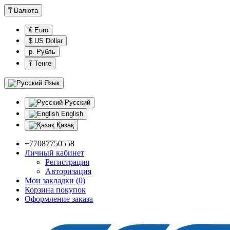
₸
Валюта
€ Euro
$ US Dollar
р. Рубль
₸ Тенге
Язык
Русский
English
Қазақ
+77087750558
Личный кабинет
Регистрация
Авторизация
Мои закладки (0)
Корзина покупок
Оформление заказа