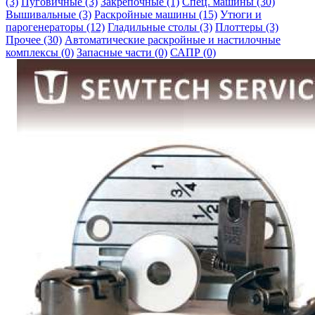
(3)
Пуговичные (3)
Закрепочные (1)
Спец. машины (30)
Вышивальные (3)
Раскройные машины (15)
Утюги и
парогенераторы (12)
Гладильные столы (3)
Плоттеры (3)
Прочее (30)
Автоматические раскройные и настилочные
комплексы (0)
Запасные части (0)
САПР (0)