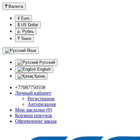
₸
Валюта
€ Euro
$ US Dollar
р. Рубль
₸ Тенге
Язык
Русский
English
Қазақ
+77087750558
Личный кабинет
Регистрация
Авторизация
Мои закладки (0)
Корзина покупок
Оформление заказа