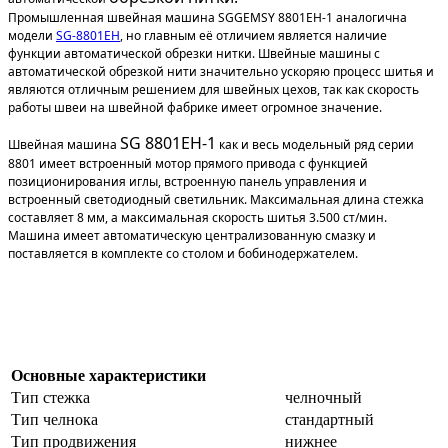
Промышленная швейная машина SGGEMSY 8801EH-1 аналогична
модели
SG-8801EH
, но главным её отличием является наличие
функции автоматической обрезки нитки. Швейные машины с
автоматической обрезкой нити значительно ускоряю процесс шитья и
являются отличным решением для швейных цехов, так как скорость
работы швеи на швейной фабрике имеет огромное значение.
SG 8801EH-1
Швейная машина
как и весь модельный ряд серии
8801 имеет встроенный мотор прямого привода с функцией
позиционирования иглы, встроенную панель управления и
встроенный светодиодный светильник. Максимальная длина стежка
составляет 8 мм, а максимальная скорость шитья 3.500 ст/мин.
Машина имеет автоматическую централизованную смазку и
поставляется в комплекте со столом и бобинодержателем.
Основные характеристики
Тип стежка
челночный
Тип челнока
стандартный
Тип продвижения
нижнее