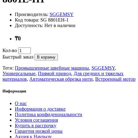
Производитель:
SGGEMSY
Код товара: SG 8801EH-1
Доступность: Нет в наличии
₸0
Кол-во
Быстрый заказ
В корзину
Теги:
Промышленные швейные машины
,
SGGEMSY
,
Универсальные
,
Прямой привод
,
Для средних и тяжелых
материалов
,
Автоматическая обрезка нити
,
Встроенный мотор
Информация
О нас
Информация о доставке
Политика конфиденциальности
Условия соглашения
Купить в рассрочку
Гарантия низкой цены
Акция к Наурызу