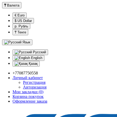
₸
Валюта
€ Euro
$ US Dollar
р. Рубль
₸ Тенге
Язык
Русский
English
Қазақ
+77087750558
Личный кабинет
Регистрация
Авторизация
Мои закладки (0)
Корзина покупок
Оформление заказа