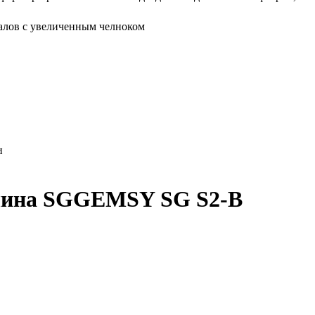
алов с увеличенным челноком
и
ина SGGEMSY SG S2-B