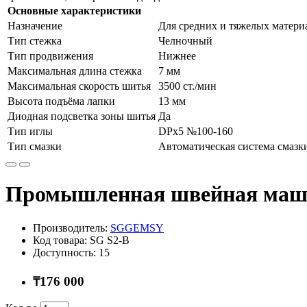
Основные характеристики
Назначение
Для средних и тяжелых матери
Тип стежка
Челночный
Тип продвижения
Нижнее
Максимальная длина стежка
7 мм
Максимальная скорость шитья
3500 ст./мин
Высота подъёма лапки
13 мм
Диодная подсветка зоны шитья
Да
Тип иглы
DРx5 №100-160
Тип смазки
Автоматическая система смазк
Промышленная швейная маш
Производитель:
SGGEMSY
Код товара: SG S2-B
Доступность: 15
₸176 000