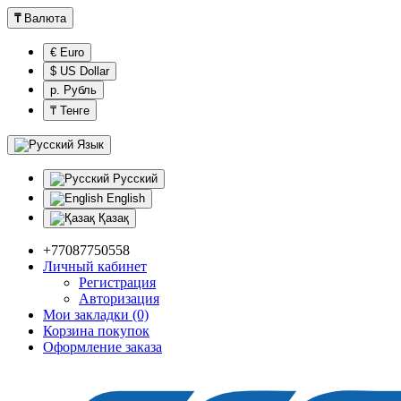
₸
Валюта
€ Euro
$ US Dollar
р. Рубль
₸ Тенге
Язык
Русский
English
Қазақ
+77087750558
Личный кабинет
Регистрация
Авторизация
Мои закладки (0)
Корзина покупок
Оформление заказа